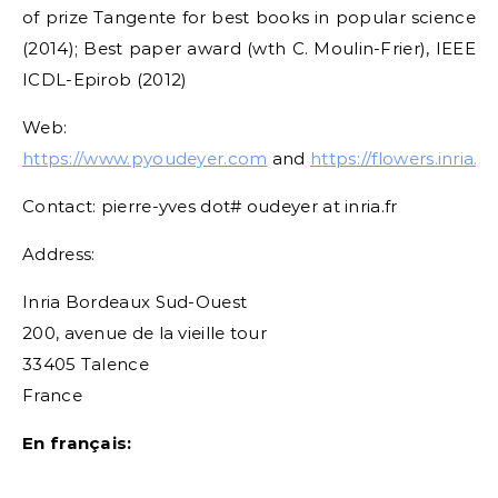
of prize Tangente for best books in popular science
(2014); Best paper award (wth C. Moulin-Frier), IEEE
ICDL-Epirob (2012)
Web:
https://www.pyoudeyer.com
and
https://flowers.inria.fr
Contact: pierre-yves dot# oudeyer at inria.fr
Address:
Inria Bordeaux Sud-Ouest
200, avenue de la vieille tour
33405 Talence
France
En français: